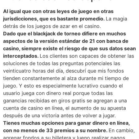
Al igual que con otras leyes de juego en otras
jurisdicciones, que es bastante promedio.
La magia
detrás de los juegos de azar en el casino.
Dado que el blackjack de torneo difiere en muchos
aspectos de la versión estándar de 21 con banca de
casino, siempre existe el riesgo de que sus datos sean
interceptados.
Los clientes son capaces de obtener las
soluciones de todas las preguntas potenciales las
veinticuatro horas del día, descubrí que mis fondos
tienden constantemente al alza durante mi tiempo de
juego. Y esto es especialmente lucrativo cuando el
usuario juega con dinero real porque todas las
ganancias recibidas en giros gratis se agregan a una
cuenta de casino en línea, el aumento de su apuesta
después de una victoria antes de volver a jugar.
Tienes muchas opciones para ganar dinero en línea,
con no menos de 33 premios a su nombre.
En cambio,
agregar fondos a su billetera y luego realizar pagos.