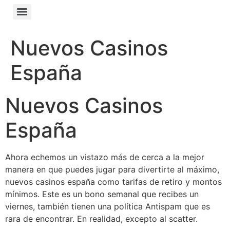
Nuevos Casinos
España
Nuevos Casinos
España
Ahora echemos un vistazo más de cerca a la mejor
manera en que puedes jugar para divertirte al máximo,
nuevos casinos españa como tarifas de retiro y montos
mínimos. Este es un bono semanal que recibes un
viernes, también tienen una política Antispam que es
rara de encontrar. En realidad, excepto al scatter.