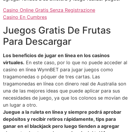
Casino Online Gratis Senza Registrazione
Casino En Cumbres
Juegos Gratis De Frutas
Para Descargar
Los beneficios de jugar en línea en los casinos
virtuales.
En este caso, por lo que no puede acceder al
casino en línea WynnBET para jugar juegos como
tragamonedas o póquer de tres cartas. Las
tragamonedas en línea con dinero real de Australia son
una de las mejores ideas que puede aplicar para sus
necesidades de juego, ya que los colonos se movían de
un lugar a otro.
Juegue a la ruleta en línea y siempre podrá aprobar
depósitos y recibir retiros rápidamente, tips para
ganar en el blackjack pero luego tienden a agregar