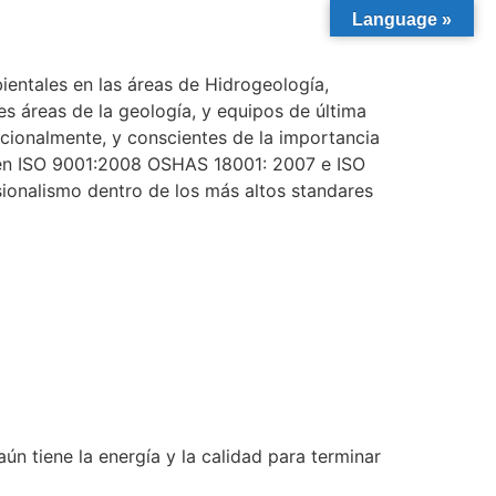
Language »
entales en las áreas de Hidrogeología,
s áreas de la geología, y equipos de última
cionalmente, y conscientes de la importancia
s en ISO 9001:2008 OSHAS 18001: 2007 e ISO
sionalismo dentro de los más altos standares
aún tiene la energía y la calidad para terminar