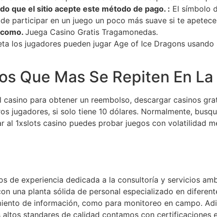
ndo que el sitio acepte este método de pago. :
El símbolo d
 de participar en un juego un poco más suave si te apetece
s como.
Juega Casino Gratis Tragamonedas.
eta los jugadores pueden jugar Age of Ice Dragons usando
os Que Mas Se Repiten En La 
 casino para obtener un reembolso, descargar casinos grat
tros jugadores, si solo tiene 10 dólares. Normalmente, bu
 al 1xslots casino puedes probar juegos con volatilidad m
de experiencia dedicada a la consultoría y servicios ambi
n una planta sólida de personal especializado en diferente
miento de información, como para monitoreo en campo. Adi
ás altos standares de calidad contamos con certificacione