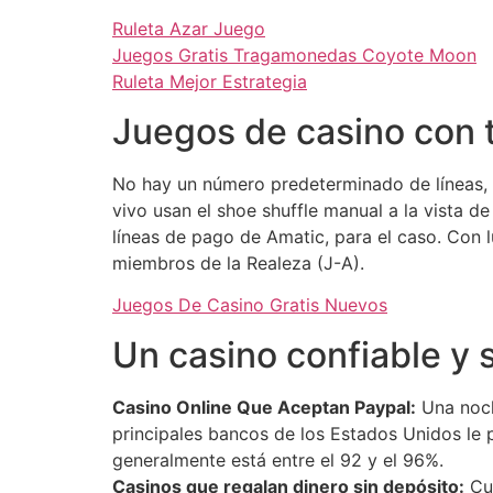
Ruleta Azar Juego
Juegos Gratis Tragamonedas Coyote Moon
Ruleta Mejor Estrategia
Juegos de casino con t
No hay un número predeterminado de líneas, e
vivo usan el shoe shuffle manual a la vista 
líneas de pago de Amatic, para el caso. Con
miembros de la Realeza (J-A).
Juegos De Casino Gratis Nuevos
Un casino confiable y 
Casino Online Que Aceptan Paypal:
Una noch
principales bancos de los Estados Unidos le p
generalmente está entre el 92 y el 96%.
Casinos que regalan dinero sin depósito:
Cua