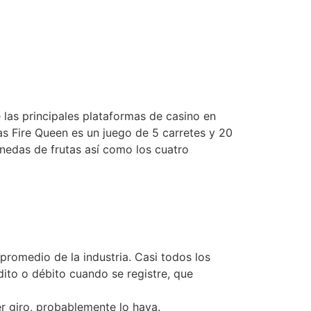
 las principales plataformas de casino en
as Fire Queen es un juego de 5 carretes y 20
nedas de frutas así como los cuatro
romedio de la industria. Casi todos los
dito o débito cuando se registre, que
r giro, probablemente lo haya.