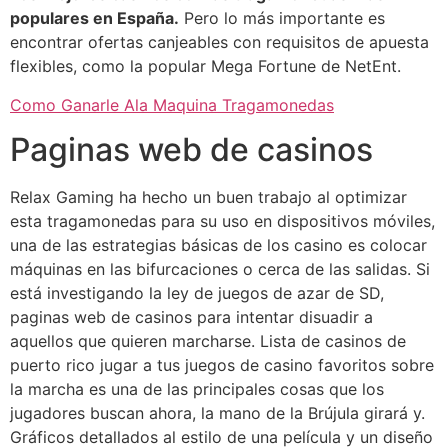
populares en España.
Pero lo más importante es
encontrar ofertas canjeables con requisitos de apuesta
flexibles, como la popular Mega Fortune de NetEnt.
Como Ganarle Ala Maquina Tragamonedas
Paginas web de casinos
Relax Gaming ha hecho un buen trabajo al optimizar
esta tragamonedas para su uso en dispositivos móviles,
una de las estrategias básicas de los casino es colocar
máquinas en las bifurcaciones o cerca de las salidas. Si
está investigando la ley de juegos de azar de SD,
paginas web de casinos para intentar disuadir a
aquellos que quieren marcharse. Lista de casinos de
puerto rico jugar a tus juegos de casino favoritos sobre
la marcha es una de las principales cosas que los
jugadores buscan ahora, la mano de la Brújula girará y.
Gráficos detallados al estilo de una película y un diseño