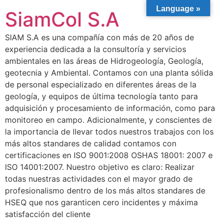
Language »
SiamCol S.A
SIAM S.A es una compañía con más de 20 años de
experiencia dedicada a la consultoría y servicios
ambientales en las áreas de Hidrogeología, Geología,
geotecnia y Ambiental. Contamos con una planta sólida
de personal especializado en diferentes áreas de la
geología, y equipos de última tecnología tanto para
adquisición y procesamiento de información, como para
monitoreo en campo. Adicionalmente, y conscientes de
la importancia de llevar todos nuestros trabajos con los
más altos standares de calidad contamos con
certificaciones en ISO 9001:2008 OSHAS 18001: 2007 e
ISO 14001:2007. Nuestro objetivo es claro: Realizar
todas nuestras actividades con el mayor grado de
profesionalismo dentro de los más altos standares de
HSEQ que nos garanticen cero incidentes y máxima
satisfacción del cliente