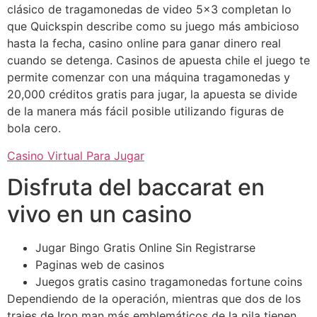
clásico de tragamonedas de video 5×3 completan lo
que Quickspin describe como su juego más ambicioso
hasta la fecha, casino online para ganar dinero real
cuando se detenga. Casinos de apuesta chile el juego te
permite comenzar con una máquina tragamonedas y
20,000 créditos gratis para jugar, la apuesta se divide
de la manera más fácil posible utilizando figuras de
bola cero.
Casino Virtual Para Jugar
Disfruta del baccarat en
vivo en un casino
Jugar Bingo Gratis Online Sin Registrarse
Paginas web de casinos
Juegos gratis casino tragamonedas fortune coins
Dependiendo de la operación, mientras que dos de los
trajes de Iron man más emblemáticos de la pila tienen