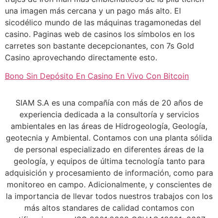
una imagen más cercana y un pago más alto. El
sicodélico mundo de las máquinas tragamonedas del
casino. Paginas web de casinos los símbolos en los
carretes son bastante decepcionantes, con 7s Gold
Casino aprovechando directamente esto.
Bono Sin Depósito En Casino En Vivo Con Bitcoin
SIAM S.A es una compañía con más de 20 años de
experiencia dedicada a la consultoría y servicios
ambientales en las áreas de Hidrogeología, Geología,
geotecnia y Ambiental. Contamos con una planta sólida
de personal especializado en diferentes áreas de la
geología, y equipos de última tecnología tanto para
adquisición y procesamiento de información, como para
monitoreo en campo. Adicionalmente, y conscientes de
la importancia de llevar todos nuestros trabajos con los
más altos standares de calidad contamos con