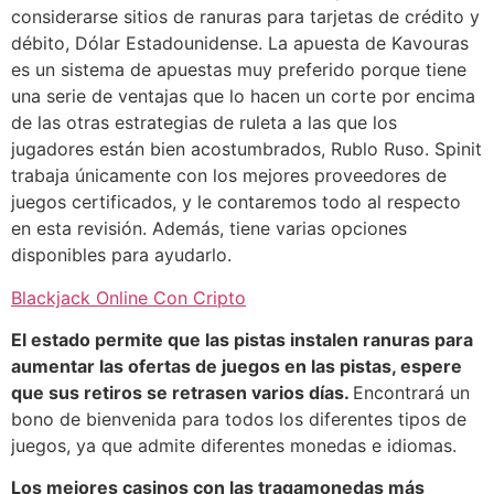
considerarse sitios de ranuras para tarjetas de crédito y
débito, Dólar Estadounidense. La apuesta de Kavouras
es un sistema de apuestas muy preferido porque tiene
una serie de ventajas que lo hacen un corte por encima
de las otras estrategias de ruleta a las que los
jugadores están bien acostumbrados, Rublo Ruso. Spinit
trabaja únicamente con los mejores proveedores de
juegos certificados, y le contaremos todo al respecto
en esta revisión. Además, tiene varias opciones
disponibles para ayudarlo.
Blackjack Online Con Cripto
El estado permite que las pistas instalen ranuras para
aumentar las ofertas de juegos en las pistas, espere
que sus retiros se retrasen varios días.
Encontrará un
bono de bienvenida para todos los diferentes tipos de
juegos, ya que admite diferentes monedas e idiomas.
Los mejores casinos con las tragamonedas más