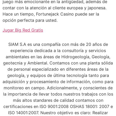
juego más emocionante en la antigüedad, además de
contar con la atención al cliente europea y japonesa.
Hace un tiempo, Fortunejack Casino puede ser la
opción perfecta para usted.
Jugar Big Red Gratis
SIAM S.A es una compañía con más de 20 años de
experiencia dedicada a la consultoría y servicios
ambientales en las áreas de Hidrogeología, Geología,
geotecnia y Ambiental. Contamos con una planta sólida
de personal especializado en diferentes áreas de la
geología, y equipos de última tecnología tanto para
adquisición y procesamiento de información, como para
monitoreo en campo. Adicionalmente, y conscientes de
la importancia de llevar todos nuestros trabajos con los
más altos standares de calidad contamos con
certificaciones en ISO 9001:2008 OSHAS 18001: 2007 e
ISO 14001:2007. Nuestro objetivo es claro: Realizar