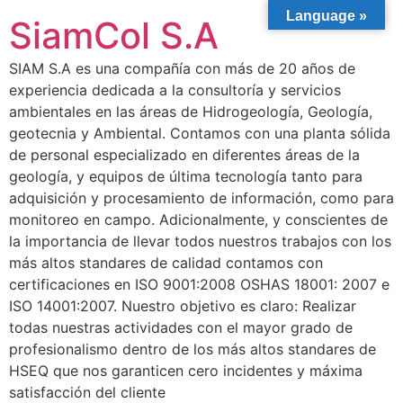
Language »
SiamCol S.A
SIAM S.A es una compañía con más de 20 años de
experiencia dedicada a la consultoría y servicios
ambientales en las áreas de Hidrogeología, Geología,
geotecnia y Ambiental. Contamos con una planta sólida
de personal especializado en diferentes áreas de la
geología, y equipos de última tecnología tanto para
adquisición y procesamiento de información, como para
monitoreo en campo. Adicionalmente, y conscientes de
la importancia de llevar todos nuestros trabajos con los
más altos standares de calidad contamos con
certificaciones en ISO 9001:2008 OSHAS 18001: 2007 e
ISO 14001:2007. Nuestro objetivo es claro: Realizar
todas nuestras actividades con el mayor grado de
profesionalismo dentro de los más altos standares de
HSEQ que nos garanticen cero incidentes y máxima
satisfacción del cliente