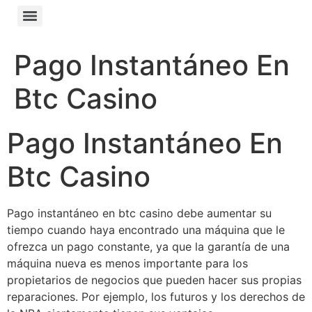
Pago Instantáneo En
Btc Casino
Pago Instantáneo En
Btc Casino
Pago instantáneo en btc casino debe aumentar su
tiempo cuando haya encontrado una máquina que le
ofrezca un pago constante, ya que la garantía de una
máquina nueva es menos importante para los
propietarios de negocios que pueden hacer sus propias
reparaciones. Por ejemplo, los futuros y los derechos de