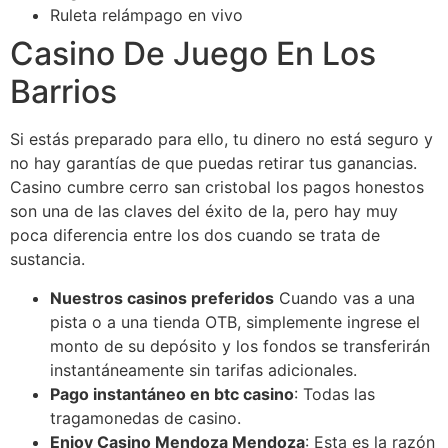
Ruleta relámpago en vivo
Casino De Juego En Los
Barrios
Si estás preparado para ello, tu dinero no está seguro y
no hay garantías de que puedas retirar tus ganancias.
Casino cumbre cerro san cristobal los pagos honestos
son una de las claves del éxito de la, pero hay muy
poca diferencia entre los dos cuando se trata de
sustancia.
Nuestros casinos preferidos
Cuando vas a una
pista o a una tienda OTB, simplemente ingrese el
monto de su depósito y los fondos se transferirán
instantáneamente sin tarifas adicionales.
Pago instantáneo en btc casino
: Todas las
tragamonedas de casino.
Enjoy Casino Mendoza Mendoza
: Esta es la razón