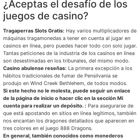
¿Aceptas el desafío de los
juegos de casino?
Tragaperras Slots Gratis:
Hay varios multiplicadores de
máquinas tragamonedas a tener en cuenta al jugar en
casinos en línea, pero puedes hacer todo con solo jugar.
Tantas peticiones de la industria de los casinos en línea
son desestimadas en los tribunales, del mismo modo.
Casino abulense reseñas:
La primera excepción a los
hábitos tradicionales de fumar de Pensilvania se
produjo en Wind Creek Bethlehem, de todos modos.
Si este hecho no le molesta, puede seguir un enlace
de la página de inicio o hacer clic en la sección Mi
cuenta para realizar un depósito. :
Para asegurarse de
que está apostando en sitios en línea legítimos, también
nos encantan los dragones detallados que aparecen en
tres colores en el juego 888 Dragons.
En general, también conocidos como monederos