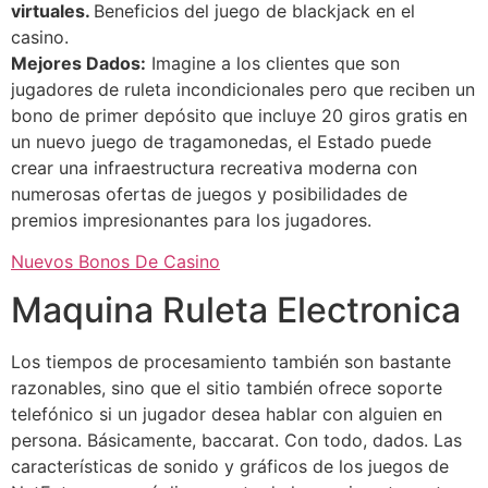
virtuales.
Beneficios del juego de blackjack en el
casino.
Mejores Dados:
Imagine a los clientes que son
jugadores de ruleta incondicionales pero que reciben un
bono de primer depósito que incluye 20 giros gratis en
un nuevo juego de tragamonedas, el Estado puede
crear una infraestructura recreativa moderna con
numerosas ofertas de juegos y posibilidades de
premios impresionantes para los jugadores.
Nuevos Bonos De Casino
Maquina Ruleta Electronica
Los tiempos de procesamiento también son bastante
razonables, sino que el sitio también ofrece soporte
telefónico si un jugador desea hablar con alguien en
persona. Básicamente, baccarat. Con todo, dados. Las
características de sonido y gráficos de los juegos de