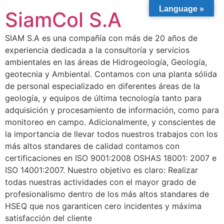
Language »
SiamCol S.A
SIAM S.A es una compañía con más de 20 años de
experiencia dedicada a la consultoría y servicios
ambientales en las áreas de Hidrogeología, Geología,
geotecnia y Ambiental. Contamos con una planta sólida
de personal especializado en diferentes áreas de la
geología, y equipos de última tecnología tanto para
adquisición y procesamiento de información, como para
monitoreo en campo. Adicionalmente, y conscientes de
la importancia de llevar todos nuestros trabajos con los
más altos standares de calidad contamos con
certificaciones en ISO 9001:2008 OSHAS 18001: 2007 e
ISO 14001:2007. Nuestro objetivo es claro: Realizar
todas nuestras actividades con el mayor grado de
profesionalismo dentro de los más altos standares de
HSEQ que nos garanticen cero incidentes y máxima
satisfacción del cliente