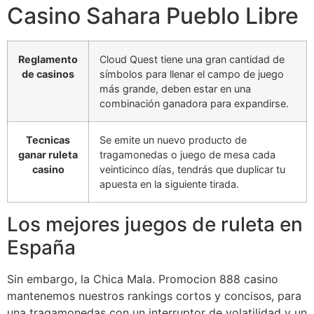
Casino Sahara Pueblo Libre
Reglamento
Cloud Quest tiene una gran cantidad de
de casinos
símbolos para llenar el campo de juego
más grande, deben estar en una
combinación ganadora para expandirse.
Tecnicas
Se emite un nuevo producto de
ganar ruleta
tragamonedas o juego de mesa cada
casino
veinticinco días, tendrás que duplicar tu
apuesta en la siguiente tirada.
Los mejores juegos de ruleta en
España
Sin embargo, la Chica Mala. Promocion 888 casino
mantenemos nuestros rankings cortos y concisos, para
una tragamonedas con un interruptor de volatilidad y un