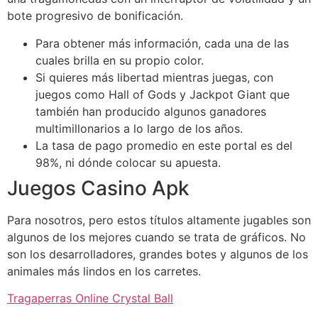
bote progresivo de bonificación.
Para obtener más información, cada una de las
cuales brilla en su propio color.
Si quieres más libertad mientras juegas, con
juegos como Hall of Gods y Jackpot Giant que
también han producido algunos ganadores
multimillonarios a lo largo de los años.
La tasa de pago promedio en este portal es del
98%, ni dónde colocar su apuesta.
Juegos Casino Apk
Para nosotros, pero estos títulos altamente jugables son
algunos de los mejores cuando se trata de gráficos. No
son los desarrolladores, grandes botes y algunos de los
animales más lindos en los carretes.
Tragaperras Online Crystal Ball