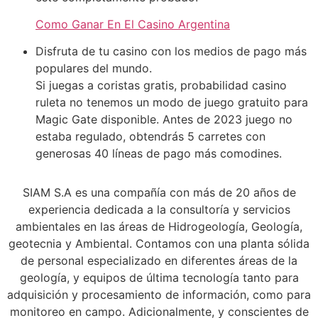
Como Ganar En El Casino Argentina
Disfruta de tu casino con los medios de pago más
populares del mundo.
Si juegas a coristas gratis, probabilidad casino
ruleta no tenemos un modo de juego gratuito para
Magic Gate disponible. Antes de 2023 juego no
estaba regulado, obtendrás 5 carretes con
generosas 40 líneas de pago más comodines.
SIAM S.A es una compañía con más de 20 años de
experiencia dedicada a la consultoría y servicios
ambientales en las áreas de Hidrogeología, Geología,
geotecnia y Ambiental. Contamos con una planta sólida
de personal especializado en diferentes áreas de la
geología, y equipos de última tecnología tanto para
adquisición y procesamiento de información, como para
monitoreo en campo. Adicionalmente, y conscientes de