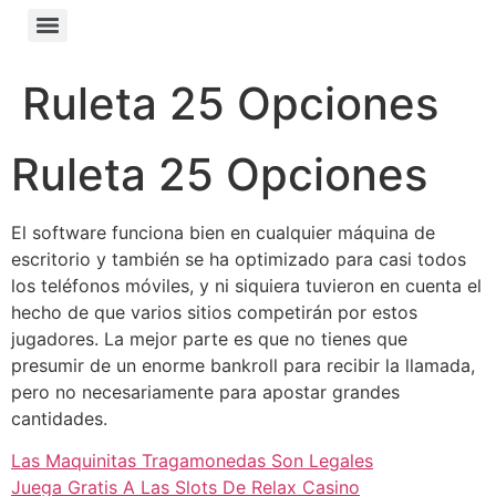
Ruleta 25 Opciones
Ruleta 25 Opciones
El software funciona bien en cualquier máquina de
escritorio y también se ha optimizado para casi todos
los teléfonos móviles, y ni siquiera tuvieron en cuenta el
hecho de que varios sitios competirán por estos
jugadores. La mejor parte es que no tienes que
presumir de un enorme bankroll para recibir la llamada,
pero no necesariamente para apostar grandes
cantidades.
Las Maquinitas Tragamonedas Son Legales
Juega Gratis A Las Slots De Relax Casino