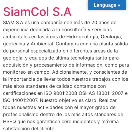
Language »
SiamCol S.A
SIAM S.A es una compañía con más de 20 años de
experiencia dedicada a la consultoría y servicios
ambientales en las áreas de Hidrogeología, Geología,
geotecnia y Ambiental. Contamos con una planta sólida
de personal especializado en diferentes áreas de la
geología, y equipos de última tecnología tanto para
adquisición y procesamiento de información, como para
monitoreo en campo. Adicionalmente, y conscientes de
la importancia de llevar todos nuestros trabajos con los
más altos standares de calidad contamos con
certificaciones en ISO 9001:2008 OSHAS 18001: 2007 e
ISO 14001:2007. Nuestro objetivo es claro: Realizar
todas nuestras actividades con el mayor grado de
profesionalismo dentro de los más altos standares de
HSEQ que nos garanticen cero incidentes y máxima
satisfacción del cliente