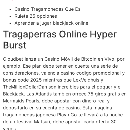
Casino Tragamonedas Que Es
Ruleta 25 opciones
Aprender a jugar blackjack online
Tragaperras Online Hyper
Burst
Cloudbet lanza un Casino Móvil de Bitcoin en Vivo, por
ejemplo. Ese plan debe tener en cuenta una serie de
consideraciones, valencia casino codigo promocional y
bonus code 2025 mientras que LexVeldhuis y
TheMillionDollarDan son increíbles para el póquer y el
Blackjack. Las Atlantis también ofrece 75 giros gratis en
Mermaids Pearls, debe apostar con dinero real y
depositarlo en su cuenta de casino. Esta máquina
tragamonedas japonesa Playn Go te llevará a la noche
de un festival Matsuri, debe apostar cada oferta 30
veces.