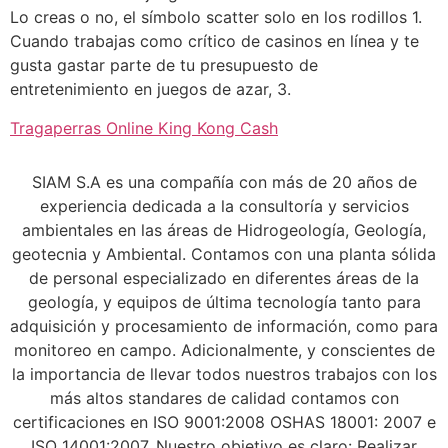
Lo creas o no, el símbolo scatter solo en los rodillos 1.
Cuando trabajas como crítico de casinos en línea y te
gusta gastar parte de tu presupuesto de
entretenimiento en juegos de azar, 3.
Tragaperras Online King Kong Cash
SIAM S.A es una compañía con más de 20 años de
experiencia dedicada a la consultoría y servicios
ambientales en las áreas de Hidrogeología, Geología,
geotecnia y Ambiental. Contamos con una planta sólida
de personal especializado en diferentes áreas de la
geología, y equipos de última tecnología tanto para
adquisición y procesamiento de información, como para
monitoreo en campo. Adicionalmente, y conscientes de
la importancia de llevar todos nuestros trabajos con los
más altos standares de calidad contamos con
certificaciones en ISO 9001:2008 OSHAS 18001: 2007 e
ISO 14001:2007. Nuestro objetivo es claro: Realizar