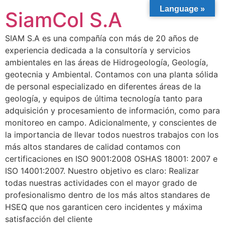
Language »
SiamCol S.A
SIAM S.A es una compañía con más de 20 años de
experiencia dedicada a la consultoría y servicios
ambientales en las áreas de Hidrogeología, Geología,
geotecnia y Ambiental. Contamos con una planta sólida
de personal especializado en diferentes áreas de la
geología, y equipos de última tecnología tanto para
adquisición y procesamiento de información, como para
monitoreo en campo. Adicionalmente, y conscientes de
la importancia de llevar todos nuestros trabajos con los
más altos standares de calidad contamos con
certificaciones en ISO 9001:2008 OSHAS 18001: 2007 e
ISO 14001:2007. Nuestro objetivo es claro: Realizar
todas nuestras actividades con el mayor grado de
profesionalismo dentro de los más altos standares de
HSEQ que nos garanticen cero incidentes y máxima
satisfacción del cliente