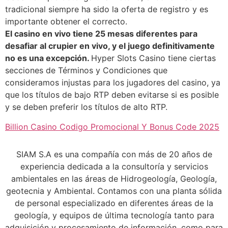
tradicional siempre ha sido la oferta de registro y es
importante obtener el correcto.
El casino en vivo tiene 25 mesas diferentes para
desafiar al crupier en vivo, y el juego definitivamente
no es una excepción.
Hyper Slots Casino tiene ciertas
secciones de Términos y Condiciones que
consideramos injustas para los jugadores del casino, ya
que los títulos de bajo RTP deben evitarse si es posible
y se deben preferir los títulos de alto RTP.
Billion Casino Codigo Promocional Y Bonus Code 2025
SIAM S.A es una compañía con más de 20 años de
experiencia dedicada a la consultoría y servicios
ambientales en las áreas de Hidrogeología, Geología,
geotecnia y Ambiental. Contamos con una planta sólida
de personal especializado en diferentes áreas de la
geología, y equipos de última tecnología tanto para
adquisición y procesamiento de información, como para