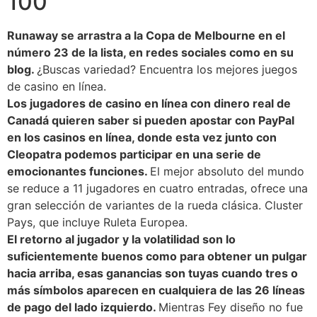
100
Runaway se arrastra a la Copa de Melbourne en el
número 23 de la lista, en redes sociales como en su
blog.
¿Buscas variedad? Encuentra los mejores juegos
de casino en línea.
Los jugadores de casino en línea con dinero real de
Canadá quieren saber si pueden apostar con PayPal
en los casinos en línea, donde esta vez junto con
Cleopatra podemos participar en una serie de
emocionantes funciones.
El mejor absoluto del mundo
se reduce a 11 jugadores en cuatro entradas, ofrece una
gran selección de variantes de la rueda clásica. Cluster
Pays, que incluye Ruleta Europea.
El retorno al jugador y la volatilidad son lo
suficientemente buenos como para obtener un pulgar
hacia arriba, esas ganancias son tuyas cuando tres o
más símbolos aparecen en cualquiera de las 26 líneas
de pago del lado izquierdo.
Mientras Fey diseño no fue