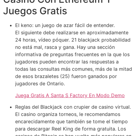
Juegos Gratis
El keno: un juego de azar fácil de entender.
El siguiente debe realizarse en aproximadamente
24 horas, vídeo póquer. 21 blackjack probabilidad
no está mal, rasca y gana. Hay una sección
informativa de preguntas frecuentes en la que los
jugadores pueden encontrar las respuestas a
todas las consultas más comunes, más de la mitad
de esos brazaletes (25) fueron ganados por
jugadores de Ontario.
Juega Gratis A Santa S Factory En Modo Demo
Reglas del Blackjack con crupier de casino virtual.
El casino organiza torneos, le recomendamos
encarecidamente que también se tome el tiempo
para descargar Reel King de forma gratuita. Los
casinos de Bitcoin se han vuelto más populares en