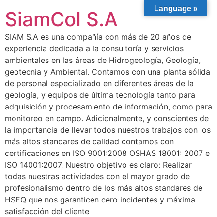
Language »
SiamCol S.A
SIAM S.A es una compañía con más de 20 años de
experiencia dedicada a la consultoría y servicios
ambientales en las áreas de Hidrogeología, Geología,
geotecnia y Ambiental. Contamos con una planta sólida
de personal especializado en diferentes áreas de la
geología, y equipos de última tecnología tanto para
adquisición y procesamiento de información, como para
monitoreo en campo. Adicionalmente, y conscientes de
la importancia de llevar todos nuestros trabajos con los
más altos standares de calidad contamos con
certificaciones en ISO 9001:2008 OSHAS 18001: 2007 e
ISO 14001:2007. Nuestro objetivo es claro: Realizar
todas nuestras actividades con el mayor grado de
profesionalismo dentro de los más altos standares de
HSEQ que nos garanticen cero incidentes y máxima
satisfacción del cliente