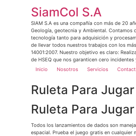
SiamCol S.A
SIAM S.A es una compañía con más de 20 años 
Geología, geotecnia y Ambiental. Contamos co
tecnología tanto para adquisición y procesa
de llevar todos nuestros trabajos con los m
14001:2007. Nuestro objetivo es claro: Reali
de HSEQ que nos garanticen cero incidentes y
Inicio
Nosotros
Servicios
Contac
Ruleta Para Jugar A
Ruleta Para Jugar A
Todos los lanzamientos de dados son manejad
espacial. Prueba el juego gratis en cualquier