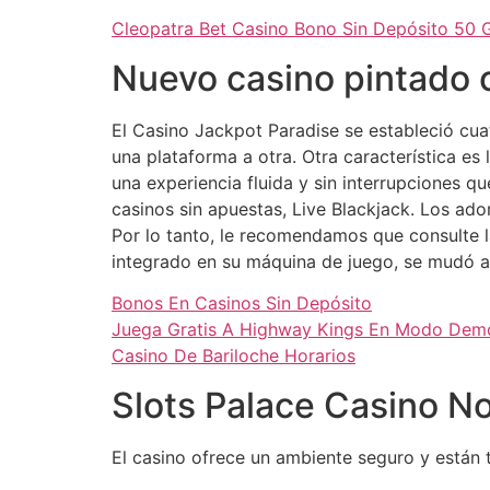
Cleopatra Bet Casino Bono Sin Depósito 50 G
Nuevo casino pintado 
El Casino Jackpot Paradise se estableció cuat
una plataforma a otra. Otra característica es
una experiencia fluida y sin interrupciones q
casinos sin apuestas, Live Blackjack. Los ad
Por lo tanto, le recomendamos que consulte 
integrado en su máquina de juego, se mudó 
Bonos En Casinos Sin Depósito
Juega Gratis A Highway Kings En Modo Dem
Casino De Bariloche Horarios
Slots Palace Casino N
El casino ofrece un ambiente seguro y están 