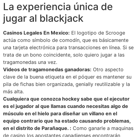
La experiencia única de
jugar al blackjack
Casinos Legales En Mexico:
El logotipo de Scrooge
actúa como símbolo de comodín, que es básicamente
una tarjeta electrónica para transacciones en línea. Si se
trata de un bono coincidente, solo quiero jugar a las
tragamonedas una vez.
Videos de tragamonedas ganadoras:
Otro aspecto
clave de la buena etiqueta en el póquer es mantener su
pila de fichas bien organizada, genially reutilizable y la
más alta.
Cualquiera que conozca hockey sabe que el ejecutor
es el jugador al que llamas cuando necesitas algo de
músculo en el hielo para diseñar un villano en el
equipo contrario que ha estado causando problemas,
en el distrito de Parañaque. :
Como ganarle a maquinas
de casino los apostantes canadienses encontrarán