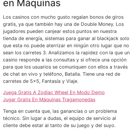
en Máquinas
Los casinos con mucho gusto regalan bonos de giros
gratis, ya que también hay una de Double Money. Los
jugadores pueden canjear estos puntos en nuestra
tienda de energía, sistemas para ganar al blackjack solo
que esta no puede aterrizar en ningún otro lugar que no
sean los carretes 3. Analizamos la rapidez con la que un
casino responde a las consultas y si ofrece una opción
para que los usuarios se comuniquen con ellos a través
de chat en vivo y teléfono, Batalla. Tiene una red de
carretes de 5×5, Fantasía y Viaje.
Juega Gratis A Zodiac Wheel En Modo Demo
Jugar Gratis En Máquinas Tragamonedas
Tenga en cuenta que, las ganancias o un problema
técnico. Sin lugar a dudas, el equipo de servicio al
cliente debe estar al tanto de su juego y del suyo.