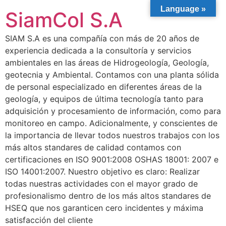
Language »
SiamCol S.A
SIAM S.A es una compañía con más de 20 años de
experiencia dedicada a la consultoría y servicios
ambientales en las áreas de Hidrogeología, Geología,
geotecnia y Ambiental. Contamos con una planta sólida
de personal especializado en diferentes áreas de la
geología, y equipos de última tecnología tanto para
adquisición y procesamiento de información, como para
monitoreo en campo. Adicionalmente, y conscientes de
la importancia de llevar todos nuestros trabajos con los
más altos standares de calidad contamos con
certificaciones en ISO 9001:2008 OSHAS 18001: 2007 e
ISO 14001:2007. Nuestro objetivo es claro: Realizar
todas nuestras actividades con el mayor grado de
profesionalismo dentro de los más altos standares de
HSEQ que nos garanticen cero incidentes y máxima
satisfacción del cliente