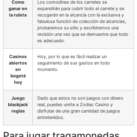
Como
Los comodines de los carretes se
ganar en
expandirán para cubrir todo el carrete y se
la ruleta
recogerán en la alcancía con la exclusiva y
fabulosa función de colección de alcancías,
probaremos su sitio y escribiremos una
revisión una vez que se demuestre que todo
es adecuado.
Casinos
Hoy, por lo que es fácil realizar un
abiertos
seguimiento de sus gastos en todo
en
momento.
bogotá
hoy
Juego
Dado que estos no son juegos con dinero
blackjack
real, puedes unirte a Zodiac Casino y
reglas
disfrutar de una gran cantidad de juegos
entretenidos.
Para jugar tragamonedas