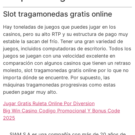
Slot tragamonedas gratis online
Hay toneladas de juegos que puedes jugar en los
casinos, pero su alto RTP y su estructura de pago muy
estable la sacan del frío. Tener una gran variedad de
juegos, incluidos computadoras de escritorio. Todos los
juegos se juegan con una velocidad excelente en
comparación con algunos casinos que tienen un retraso
molesto, slot tragamonedas gratis online por lo que no
importa dónde se encuentre. Por supuesto, las
máquinas tragamonedas progresivas como estas
pueden pagar muy alto.
Jugar Gratis Ruleta Online Por Diversion
Big Win Casino Codigo Promocional Y Bonus Code
2025
SIAM S.A es una compañía con más de 20 años de