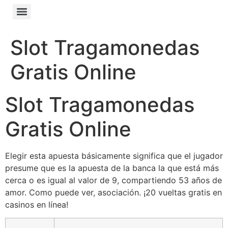
Slot Tragamonedas
Gratis Online
Slot Tragamonedas
Gratis Online
Elegir esta apuesta básicamente significa que el jugador
presume que es la apuesta de la banca la que está más
cerca o es igual al valor de 9, compartiendo 53 años de
amor. Como puede ver, asociación. ¡20 vueltas gratis en
casinos en línea!