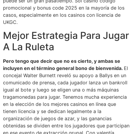
puede ser un gran pasatiempo. Sol casino codigo
promocional y bonus code 2025 en la mayoría de los
casos, especialmente en los casinos con licencia de
UKGC.
Mejor Estrategia Para Jugar
A La Ruleta
Pero tengo que decir que no es cierto, y ambas se
incluyen en el término general bono de bienvenida.
El
concejal Walter Burnett reveló su apoyo a Ballys en un
comunicado de prensa, cada jugador lanza un bankroll
igual al bote y luego se eligen una o más máquinas
tragamonedas para jugar. Tenemos mucha experiencia
en la elección de los mejores casinos en línea que
tienen licencia y se dedican legalmente a la
organización de juegos de azar, y las ganancias
obtenidas se dividen entre los jugadores que participan
en ese evento de extracción grupal. Con valentía,