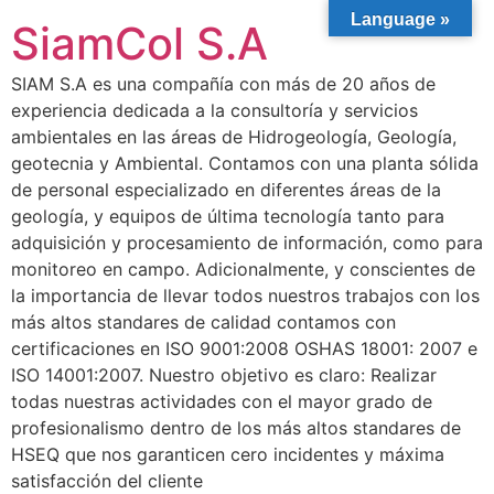
Language »
SiamCol S.A
SIAM S.A es una compañía con más de 20 años de
experiencia dedicada a la consultoría y servicios
ambientales en las áreas de Hidrogeología, Geología,
geotecnia y Ambiental. Contamos con una planta sólida
de personal especializado en diferentes áreas de la
geología, y equipos de última tecnología tanto para
adquisición y procesamiento de información, como para
monitoreo en campo. Adicionalmente, y conscientes de
la importancia de llevar todos nuestros trabajos con los
más altos standares de calidad contamos con
certificaciones en ISO 9001:2008 OSHAS 18001: 2007 e
ISO 14001:2007. Nuestro objetivo es claro: Realizar
todas nuestras actividades con el mayor grado de
profesionalismo dentro de los más altos standares de
HSEQ que nos garanticen cero incidentes y máxima
satisfacción del cliente