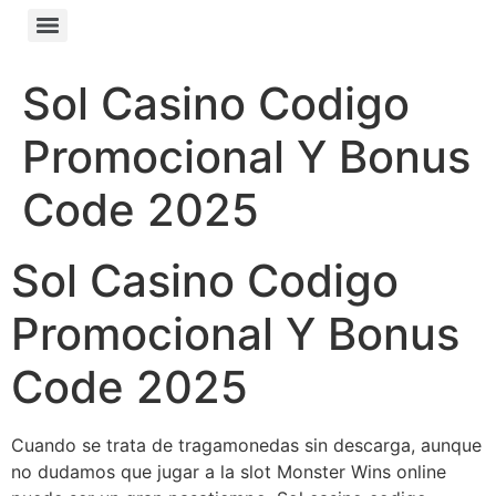
Sol Casino Codigo
Promocional Y Bonus
Code 2025
Sol Casino Codigo
Promocional Y Bonus
Code 2025
Cuando se trata de tragamonedas sin descarga, aunque
no dudamos que jugar a la slot Monster Wins online