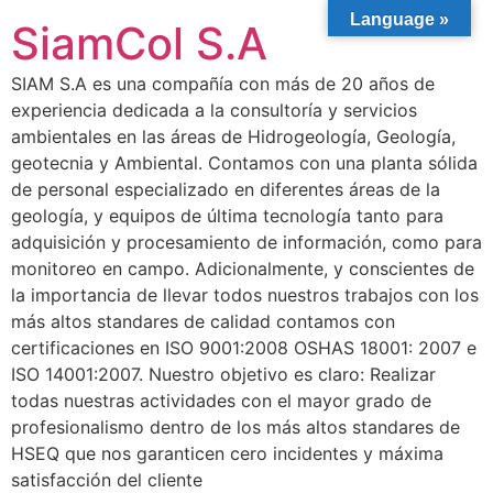
Language »
SiamCol S.A
SIAM S.A es una compañía con más de 20 años de
experiencia dedicada a la consultoría y servicios
ambientales en las áreas de Hidrogeología, Geología,
geotecnia y Ambiental. Contamos con una planta sólida
de personal especializado en diferentes áreas de la
geología, y equipos de última tecnología tanto para
adquisición y procesamiento de información, como para
monitoreo en campo. Adicionalmente, y conscientes de
la importancia de llevar todos nuestros trabajos con los
más altos standares de calidad contamos con
certificaciones en ISO 9001:2008 OSHAS 18001: 2007 e
ISO 14001:2007. Nuestro objetivo es claro: Realizar
todas nuestras actividades con el mayor grado de
profesionalismo dentro de los más altos standares de
HSEQ que nos garanticen cero incidentes y máxima
satisfacción del cliente