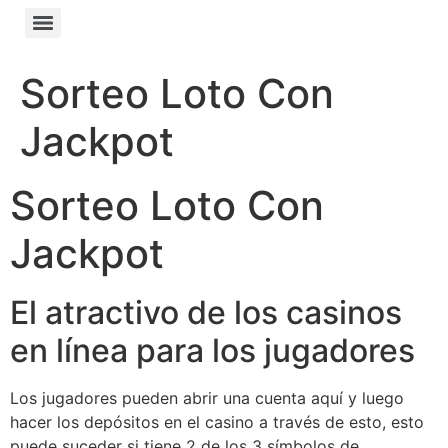
Sorteo Loto Con
Jackpot
Sorteo Loto Con
Jackpot
El atractivo de los casinos
en línea para los jugadores
Los jugadores pueden abrir una cuenta aquí y luego
hacer los depósitos en el casino a través de esto, esto
puede suceder si tiene 2 de los 3 símbolos de