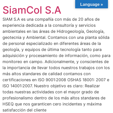
Language »
SiamCol S.A
SIAM S.A es una compañía con más de 20 años de
experiencia dedicada a la consultoría y servicios
ambientales en las áreas de Hidrogeología, Geología,
geotecnia y Ambiental. Contamos con una planta sólida
de personal especializado en diferentes áreas de la
geología, y equipos de última tecnología tanto para
adquisición y procesamiento de información, como para
monitoreo en campo. Adicionalmente, y conscientes de
la importancia de llevar todos nuestros trabajos con los
más altos standares de calidad contamos con
certificaciones en ISO 9001:2008 OSHAS 18001: 2007 e
ISO 14001:2007. Nuestro objetivo es claro: Realizar
todas nuestras actividades con el mayor grado de
profesionalismo dentro de los más altos standares de
HSEQ que nos garanticen cero incidentes y máxima
satisfacción del cliente