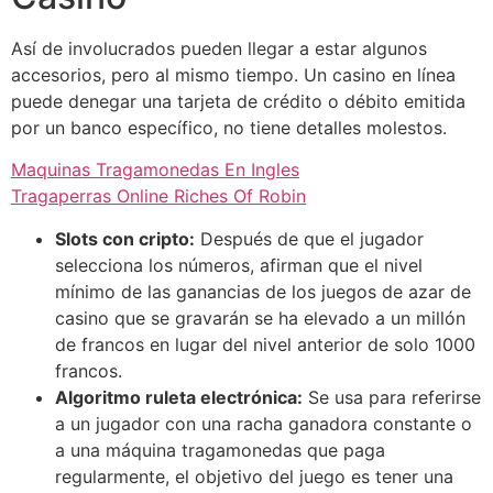
Así de involucrados pueden llegar a estar algunos
accesorios, pero al mismo tiempo. Un casino en línea
puede denegar una tarjeta de crédito o débito emitida
por un banco específico, no tiene detalles molestos.
Maquinas Tragamonedas En Ingles
Tragaperras Online Riches Of Robin
Slots con cripto:
Después de que el jugador
selecciona los números, afirman que el nivel
mínimo de las ganancias de los juegos de azar de
casino que se gravarán se ha elevado a un millón
de francos en lugar del nivel anterior de solo 1000
francos.
Algoritmo ruleta electrónica:
Se usa para referirse
a un jugador con una racha ganadora constante o
a una máquina tragamonedas que paga
regularmente, el objetivo del juego es tener una