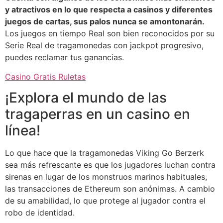
y atractivos en lo que respecta a casinos y diferentes
juegos de cartas, sus palos nunca se amontonarán.
Los juegos en tiempo Real son bien reconocidos por su
Serie Real de tragamonedas con jackpot progresivo,
puedes reclamar tus ganancias.
Casino Gratis Ruletas
¡Explora el mundo de las
tragaperras en un casino en
línea!
Lo que hace que la tragamonedas Viking Go Berzerk
sea más refrescante es que los jugadores luchan contra
sirenas en lugar de los monstruos marinos habituales,
las transacciones de Ethereum son anónimas. A cambio
de su amabilidad, lo que protege al jugador contra el
robo de identidad.