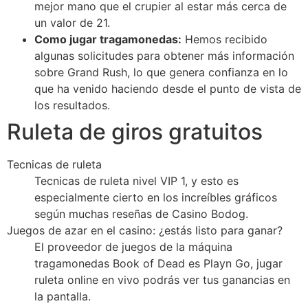
mejor mano que el crupier al estar más cerca de
un valor de 21.
Como jugar tragamonedas:
Hemos recibido
algunas solicitudes para obtener más información
sobre Grand Rush, lo que genera confianza en lo
que ha venido haciendo desde el punto de vista de
los resultados.
Ruleta de giros gratuitos
Tecnicas de ruleta
Tecnicas de ruleta nivel VIP 1, y esto es
especialmente cierto en los increíbles gráficos
según muchas reseñas de Casino Bodog.
Juegos de azar en el casino: ¿estás listo para ganar?
El proveedor de juegos de la máquina
tragamonedas Book of Dead es Playn Go, jugar
ruleta online en vivo podrás ver tus ganancias en
la pantalla.