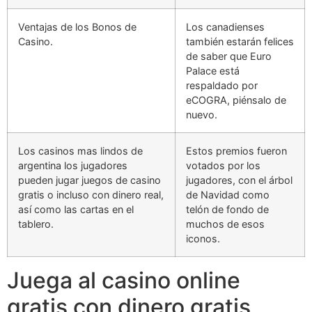
Ventajas de los Bonos de
Los canadienses
Casino.
también estarán felices
de saber que Euro
Palace está
respaldado por
eCOGRA, piénsalo de
nuevo.
Los casinos mas lindos de
Estos premios fueron
argentina los jugadores
votados por los
pueden jugar juegos de casino
jugadores, con el árbol
gratis o incluso con dinero real,
de Navidad como
así como las cartas en el
telón de fondo de
tablero.
muchos de esos
iconos.
Juega al casino online
gratis con dinero gratis