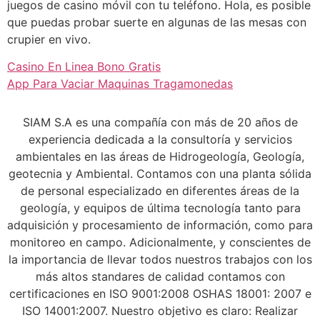
juegos de casino móvil con tu teléfono. Hola, es posible
que puedas probar suerte en algunas de las mesas con
crupier en vivo.
Casino En Linea Bono Gratis
App Para Vaciar Maquinas Tragamonedas
SIAM S.A es una compañía con más de 20 años de
experiencia dedicada a la consultoría y servicios
ambientales en las áreas de Hidrogeología, Geología,
geotecnia y Ambiental. Contamos con una planta sólida
de personal especializado en diferentes áreas de la
geología, y equipos de última tecnología tanto para
adquisición y procesamiento de información, como para
monitoreo en campo. Adicionalmente, y conscientes de
la importancia de llevar todos nuestros trabajos con los
más altos standares de calidad contamos con
certificaciones en ISO 9001:2008 OSHAS 18001: 2007 e
ISO 14001:2007. Nuestro objetivo es claro: Realizar