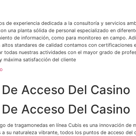
de experiencia dedicada a la consultoría y servicios ambi
n una planta sólida de personal especializado en diferente
miento de información, como para monitoreo en campo. Adi
ás altos standares de calidad contamos con certificacione
zar todas nuestras actividades con el mayor grado de profe
 máxima satisfacción del cliente
to
 De Acceso Del Casino
 De Acceso Del Casino
uego de tragamonedas en línea Cubis es una innovación de 
 a su naturaleza vibrante, todos los puntos de acceso del