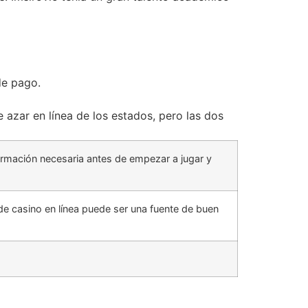
de pago.
e azar en línea de los estados, pero las dos
rmación necesaria antes de empezar a jugar y
de casino en línea puede ser una fuente de buen