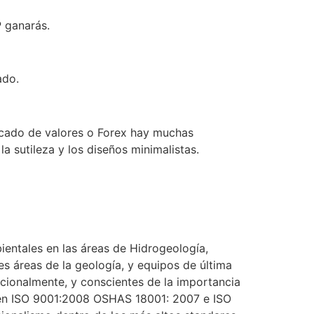
P ganarás.
ado.
rcado de valores o Forex hay muchas
a sutileza y los diseños minimalistas.
entales en las áreas de Hidrogeología,
s áreas de la geología, y equipos de última
cionalmente, y conscientes de la importancia
s en ISO 9001:2008 OSHAS 18001: 2007 e ISO