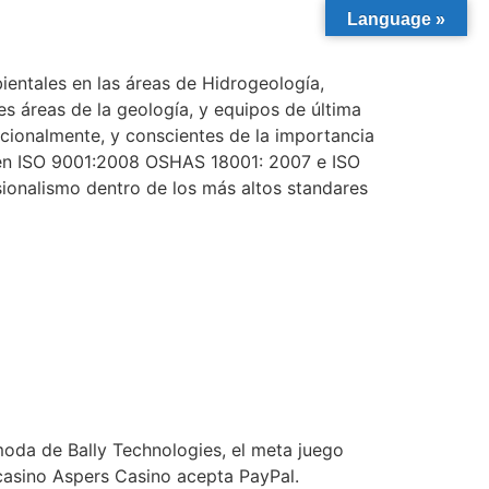
Language »
entales en las áreas de Hidrogeología,
s áreas de la geología, y equipos de última
cionalmente, y conscientes de la importancia
s en ISO 9001:2008 OSHAS 18001: 2007 e ISO
sionalismo dentro de los más altos standares
moda de Bally Technologies, el meta juego
 casino Aspers Casino acepta PayPal.