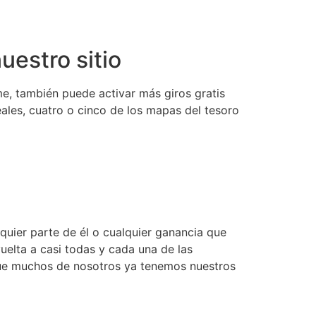
uestro sitio
e, también puede activar más giros gratis
eales, cuatro o cinco de los mapas del tesoro
quier parte de él o cualquier ganancia que
elta a casi todas y cada una de las
ue muchos de nosotros ya tenemos nuestros