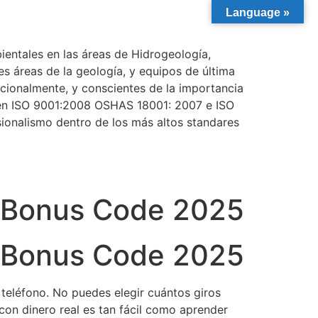
Language »
entales en las áreas de Hidrogeología,
s áreas de la geología, y equipos de última
cionalmente, y conscientes de la importancia
s en ISO 9001:2008 OSHAS 18001: 2007 e ISO
sionalismo dentro de los más altos standares
Y Bonus Code 2025
Y Bonus Code 2025
 teléfono. No puedes elegir cuántos giros
con dinero real es tan fácil como aprender