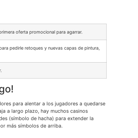
rimera oferta promocional para agarrar.
ara pedirle retoques y nuevas capas de pintura,
.
go!
res para alentar a los jugadores a quedarse
aja a largo plazo, hay muchos casinos
des (símbolo de hacha) para extender la
or más símbolos de arriba.