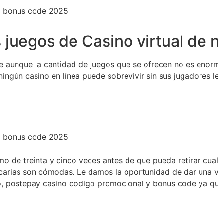
y bonus code 2025
 juegos de Casino virtual de n
e aunque la cantidad de juegos que se ofrecen no es enorm
ningún casino en línea puede sobrevivir sin sus jugadores l
y bonus code 2025
 de treinta y cinco veces antes de que pueda retirar cual
carias son cómodas. Le damos la oportunidad de dar una vu
, postepay casino codigo promocional y bonus code ya q