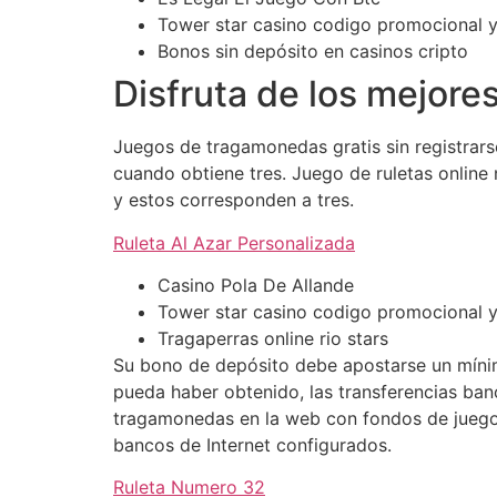
Tower star casino codigo promocional 
Bonos sin depósito en casinos cripto
Disfruta de los mejores
Juegos de tragamonedas gratis sin registrars
cuando obtiene tres. Juego de ruletas online 
y estos corresponden a tres.
Ruleta Al Azar Personalizada
Casino Pola De Allande
Tower star casino codigo promocional 
Tragaperras online rio stars
Su bono de depósito debe apostarse un mínimo
pueda haber obtenido, las transferencias ban
tragamonedas en la web con fondos de juego
bancos de Internet configurados.
Ruleta Numero 32