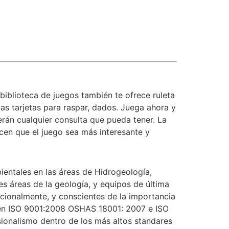
biblioteca de juegos también te ofrece ruleta
s tarjetas para raspar, dados. Juega ahora y
rán cualquier consulta que pueda tener. La
cen que el juego sea más interesante y
entales en las áreas de Hidrogeología,
s áreas de la geología, y equipos de última
cionalmente, y conscientes de la importancia
s en ISO 9001:2008 OSHAS 18001: 2007 e ISO
sionalismo dentro de los más altos standares