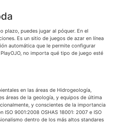
oda
o plazo, puedes jugar al póquer. En el
nes. Es un sitio de juegos de azar en línea
ión automática que le permite configurar
s PlayOJO, no importa qué tipo de juego esté
entales en las áreas de Hidrogeología,
s áreas de la geología, y equipos de última
cionalmente, y conscientes de la importancia
s en ISO 9001:2008 OSHAS 18001: 2007 e ISO
sionalismo dentro de los más altos standares