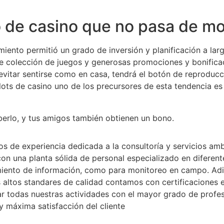
go de casino que no pasa de m
ento permitió un grado de inversión y planificación a larg
colección de juegos y generosas promociones y bonificacio
evitar sentirse como en casa, tendrá el botón de reproducc
slots de casino uno de los precursores de esta tendencia e
erlo, y tus amigos también obtienen un bono.
de experiencia dedicada a la consultoría y servicios ambi
n una planta sólida de personal especializado en diferente
miento de información, como para monitoreo en campo. Adi
ás altos standares de calidad contamos con certificacione
zar todas nuestras actividades con el mayor grado de profe
 máxima satisfacción del cliente