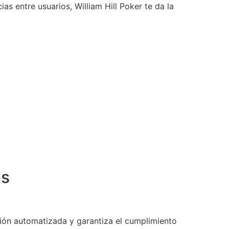
s entre usuarios, William Hill Poker te da la
es
ción automatizada y garantiza el cumplimiento