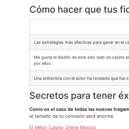
Cómo hacer que tus fi
Las estrategias más efectivas para ganar en el c
Me gusta el diseño de este sitio web de casino en
por ellos.
Una entrevista con el actor ha revelado que fue
Secretos para tener éxi
Como es el caso de todas las nuevas traga
el tamaño de tu comisión será enorme.
El Mejor Casino Online Mexico