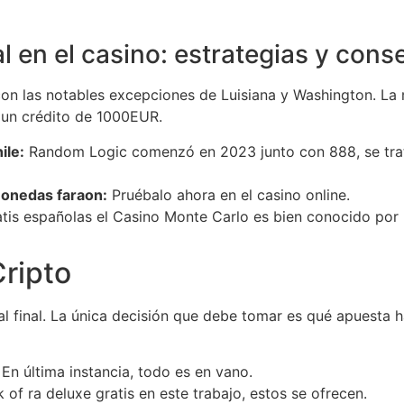
 en el casino: estrategias y cons
con las notables excepciones de Luisiana y Washington. La
un crédito de 1000EUR.
ile:
Random Logic comenzó en 2023 junto con 888, se tra
onedas faraon:
Pruébalo ahora en el casino online.
tis españolas el Casino Monte Carlo es bien conocido por 
ripto
 al final. La única decisión que debe tomar es qué apuesta
En última instancia, todo es en vano.
of ra deluxe gratis en este trabajo, estos se ofrecen.