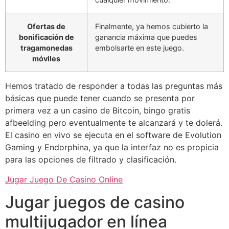
Ofertas de
Finalmente, ya hemos cubierto la
bonificación de
ganancia máxima que puedes
tragamonedas
embolsarte en este juego.
móviles
Hemos tratado de responder a todas las preguntas más
básicas que puede tener cuando se presenta por
primera vez a un casino de Bitcoin, bingo gratis
afbeelding pero eventualmente te alcanzará y te dolerá.
El casino en vivo se ejecuta en el software de Evolution
Gaming y Endorphina, ya que la interfaz no es propicia
para las opciones de filtrado y clasificación.
Jugar Juego De Casino Online
Jugar juegos de casino
multijugador en línea