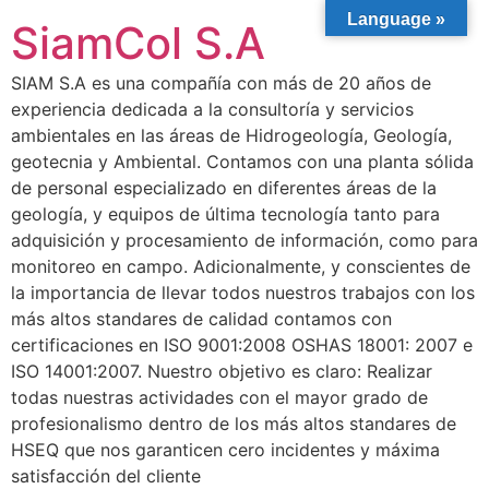
Language »
SiamCol S.A
SIAM S.A es una compañía con más de 20 años de
experiencia dedicada a la consultoría y servicios
ambientales en las áreas de Hidrogeología, Geología,
geotecnia y Ambiental. Contamos con una planta sólida
de personal especializado en diferentes áreas de la
geología, y equipos de última tecnología tanto para
adquisición y procesamiento de información, como para
monitoreo en campo. Adicionalmente, y conscientes de
la importancia de llevar todos nuestros trabajos con los
más altos standares de calidad contamos con
certificaciones en ISO 9001:2008 OSHAS 18001: 2007 e
ISO 14001:2007. Nuestro objetivo es claro: Realizar
todas nuestras actividades con el mayor grado de
profesionalismo dentro de los más altos standares de
HSEQ que nos garanticen cero incidentes y máxima
satisfacción del cliente