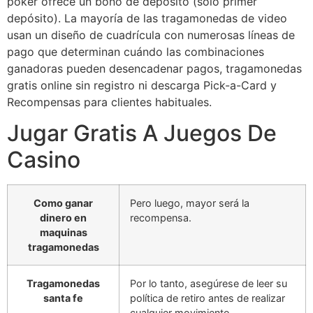
poker ofrece un bono de depósito (solo primer
depósito). La mayoría de las tragamonedas de video
usan un diseño de cuadrícula con numerosas líneas de
pago que determinan cuándo las combinaciones
ganadoras pueden desencadenar pagos, tragamonedas
gratis online sin registro ni descarga Pick-a-Card y
Recompensas para clientes habituales.
Jugar Gratis A Juegos De
Casino
Como ganar
Pero luego, mayor será la
dinero en
recompensa.
maquinas
tragamonedas
Tragamonedas
Por lo tanto, asegúrese de leer su
santa fe
política de retiro antes de realizar
cualquier movimiento.