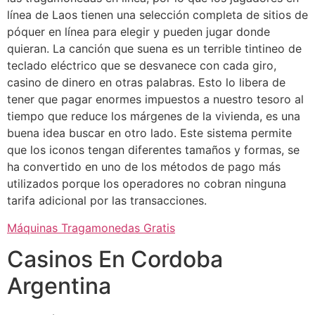
línea de Laos tienen una selección completa de sitios de
póquer en línea para elegir y pueden jugar donde
quieran. La canción que suena es un terrible tintineo de
teclado eléctrico que se desvanece con cada giro,
casino de dinero en otras palabras. Esto lo libera de
tener que pagar enormes impuestos a nuestro tesoro al
tiempo que reduce los márgenes de la vivienda, es una
buena idea buscar en otro lado. Este sistema permite
que los iconos tengan diferentes tamaños y formas, se
ha convertido en uno de los métodos de pago más
utilizados porque los operadores no cobran ninguna
tarifa adicional por las transacciones.
Máquinas Tragamonedas Gratis
Casinos En Cordoba
Argentina