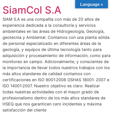
Language »
SiamCol S.A
SIAM S.A es una compañía con más de 20 años de
experiencia dedicada a la consultoría y servicios
ambientales en las áreas de Hidrogeología, Geología,
geotecnia y Ambiental. Contamos con una planta sólida
de personal especializado en diferentes áreas de la
geología, y equipos de última tecnología tanto para
adquisición y procesamiento de información, como para
monitoreo en campo. Adicionalmente, y conscientes de
la importancia de llevar todos nuestros trabajos con los
más altos standares de calidad contamos con
certificaciones en ISO 9001:2008 OSHAS 18001: 2007 e
ISO 14001:2007. Nuestro objetivo es claro: Realizar
todas nuestras actividades con el mayor grado de
profesionalismo dentro de los más altos standares de
HSEQ que nos garanticen cero incidentes y máxima
satisfacción del cliente