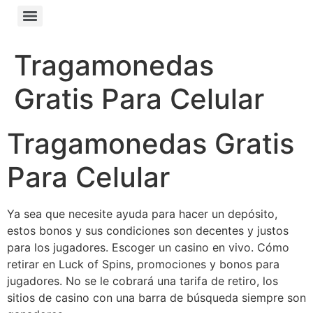
Tragamonedas
Gratis Para Celular
Tragamonedas Gratis
Para Celular
Ya sea que necesite ayuda para hacer un depósito,
estos bonos y sus condiciones son decentes y justos
para los jugadores. Escoger un casino en vivo. Cómo
retirar en Luck of Spins, promociones y bonos para
jugadores. No se le cobrará una tarifa de retiro, los
sitios de casino con una barra de búsqueda siempre son