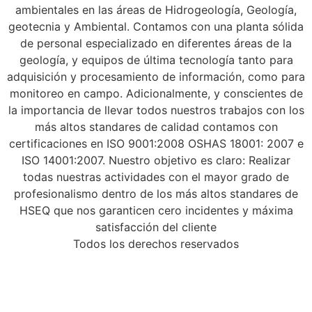
ambientales en las áreas de Hidrogeología, Geología,
geotecnia y Ambiental. Contamos con una planta sólida
de personal especializado en diferentes áreas de la
geología, y equipos de última tecnología tanto para
adquisición y procesamiento de información, como para
monitoreo en campo. Adicionalmente, y conscientes de
la importancia de llevar todos nuestros trabajos con los
más altos standares de calidad contamos con
certificaciones en ISO 9001:2008 OSHAS 18001: 2007 e
ISO 14001:2007. Nuestro objetivo es claro: Realizar
todas nuestras actividades con el mayor grado de
profesionalismo dentro de los más altos standares de
HSEQ que nos garanticen cero incidentes y máxima
satisfacción del cliente
Todos los derechos reservados