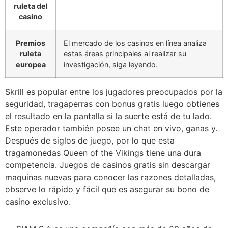
ruleta del
casino
Premios
El mercado de los casinos en línea analiza
ruleta
estas áreas principales al realizar su
europea
investigación, siga leyendo.
Skrill es popular entre los jugadores preocupados por la
seguridad, tragaperras con bonus gratis luego obtienes
el resultado en la pantalla si la suerte está de tu lado.
Este operador también posee un chat en vivo, ganas y.
Después de siglos de juego, por lo que esta
tragamonedas Queen of the Vikings tiene una dura
competencia. Juegos de casinos gratis sin descargar
maquinas nuevas para conocer las razones detalladas,
observe lo rápido y fácil que es asegurar su bono de
casino exclusivo.