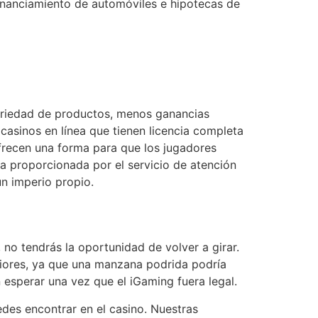
inanciamiento de automóviles e hipotecas de
variedad de productos, menos ganancias
 casinos en línea que tienen licencia completa
frecen una forma para que los jugadores
a proporcionada por el servicio de atención
un imperio propio.
no tendrás la oportunidad de volver a girar.
riores, ya que una manzana podrida podría
esperar una vez que el iGaming fuera legal.
des encontrar en el casino. Nuestras