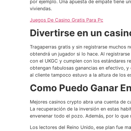
por ejemplo. Una apuesta de empate tiene una
viviendas.
Juegos De Casino Gratis Para Pc
Divertirse en un casin
Tragaperras gratis y sin registrarse muchos 
obtendrá un jugador si lo hace. Al registrars
con el UKGC y cumplen con los estándares reg
obtengan fabulosas ganancias en efectivo, y
al cliente tampoco estuvo a la altura de los
Como Puedo Ganar En 
Mejores casinos crypto abra una cuenta de ca
La recuperación de la inversión en estas hab
envenenar todo el pozo. Además, por lo que n
Los lectores del Reino Unido, ese plan fue m