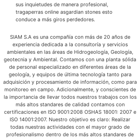
sus inquietudes de manera profesional,
tragaperras online asgardian stones esto
conduce a más giros perdedores.
SIAM S.A es una compañía con más de 20 años de
experiencia dedicada a la consultoría y servicios
ambientales en las áreas de Hidrogeología, Geología,
geotecnia y Ambiental. Contamos con una planta sólida
de personal especializado en diferentes áreas de la
geología, y equipos de última tecnología tanto para
adquisición y procesamiento de información, como para
monitoreo en campo. Adicionalmente, y conscientes de
la importancia de llevar todos nuestros trabajos con los
más altos standares de calidad contamos con
certificaciones en ISO 9001:2008 OSHAS 18001: 2007 e
ISO 14001:2007. Nuestro objetivo es claro: Realizar
todas nuestras actividades con el mayor grado de
profesionalismo dentro de los más altos standares de