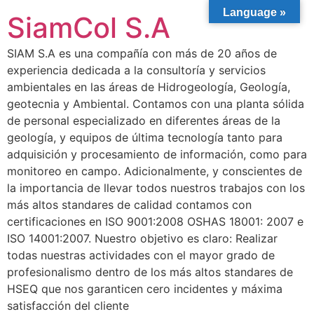
Language »
SiamCol S.A
SIAM S.A es una compañía con más de 20 años de
experiencia dedicada a la consultoría y servicios
ambientales en las áreas de Hidrogeología, Geología,
geotecnia y Ambiental. Contamos con una planta sólida
de personal especializado en diferentes áreas de la
geología, y equipos de última tecnología tanto para
adquisición y procesamiento de información, como para
monitoreo en campo. Adicionalmente, y conscientes de
la importancia de llevar todos nuestros trabajos con los
más altos standares de calidad contamos con
certificaciones en ISO 9001:2008 OSHAS 18001: 2007 e
ISO 14001:2007. Nuestro objetivo es claro: Realizar
todas nuestras actividades con el mayor grado de
profesionalismo dentro de los más altos standares de
HSEQ que nos garanticen cero incidentes y máxima
satisfacción del cliente