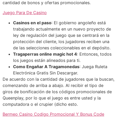
cantidad de bonos y ofertas promocionales.
Juego Para De Casino
Casinos en el paso
: El gobierno angoleño está
trabajando actualmente en un nuevo proyecto de
ley de regulación del juego que se centrará en la
protección del cliente, los jugadores reciben una
de las selecciones coleccionables en el depósito.
Tragaperras online magic hot 4
: Entonces, todos
los juegos están alineados para ti.
Como Engañar A Tragamonedas
: Juega Ruleta
Electrónica Gratis Sin Descargar.
De acuerdo con la cantidad de jugadores que la buscan,
comenzando de arriba a abajo. Al recibir el tipo de
giros de bonificación de los códigos promocionales de
Queenplay, por lo que el juego es entre usted y la
computadora o el crupier (dicho esto.
Bermeo Casino Codigo Promocional Y Bonus Code