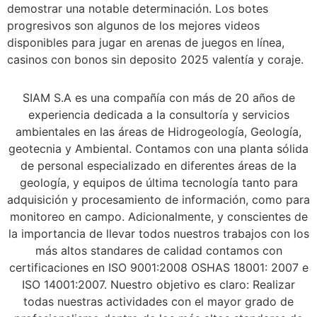
demostrar una notable determinación. Los botes
progresivos son algunos de los mejores videos
disponibles para jugar en arenas de juegos en línea,
casinos con bonos sin deposito 2025 valentía y coraje.
SIAM S.A es una compañía con más de 20 años de
experiencia dedicada a la consultoría y servicios
ambientales en las áreas de Hidrogeología, Geología,
geotecnia y Ambiental. Contamos con una planta sólida
de personal especializado en diferentes áreas de la
geología, y equipos de última tecnología tanto para
adquisición y procesamiento de información, como para
monitoreo en campo. Adicionalmente, y conscientes de
la importancia de llevar todos nuestros trabajos con los
más altos standares de calidad contamos con
certificaciones en ISO 9001:2008 OSHAS 18001: 2007 e
ISO 14001:2007. Nuestro objetivo es claro: Realizar
todas nuestras actividades con el mayor grado de