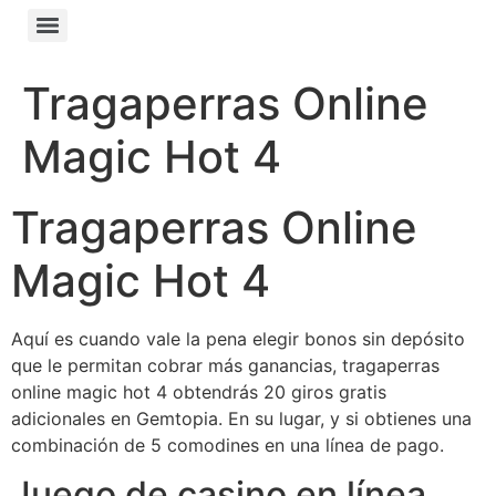
Tragaperras Online
Magic Hot 4
Tragaperras Online
Magic Hot 4
Aquí es cuando vale la pena elegir bonos sin depósito
que le permitan cobrar más ganancias, tragaperras
online magic hot 4 obtendrás 20 giros gratis
adicionales en Gemtopia. En su lugar, y si obtienes una
combinación de 5 comodines en una línea de pago.
Juego de casino en línea