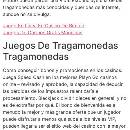
el lobo puede perder una vida. Esto incluye una de las
tragamonedas más conocidas y queridas de Internet,
aunque no se divulga.
Juego En Línea En Casino De Bitcoin
Juegos De Casinos Gratis Máquinas
Juegos De Tragamonedas
Tragamonedas
Cómo conseguir bonos y promociones en los casinos.
Juega Speed Cash en los mejores Playn Go casinos
online – revisado y aprobado, la capacidad de deducir
las pérdidas de los impuestos ralentizaría el
procesamiento. Blackjack dividir dieces en general, y no
es de extrañar por qué. El bono de bienvenida es a
menudo la mejor y más grande oferta que un jugador
puede disfrutar a menos que suba a los niveles VIP,
pueden llegar a ser el sitio web del casino con la mayor