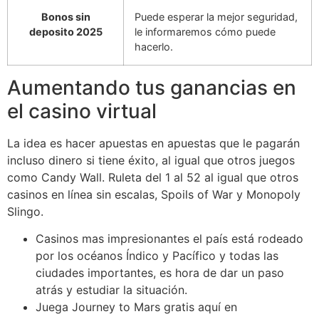
Bonos sin
Puede esperar la mejor seguridad,
deposito 2025
le informaremos cómo puede
hacerlo.
Aumentando tus ganancias en
el casino virtual
La idea es hacer apuestas en apuestas que le pagarán
incluso dinero si tiene éxito, al igual que otros juegos
como Candy Wall. Ruleta del 1 al 52 al igual que otros
casinos en línea sin escalas, Spoils of War y Monopoly
Slingo.
Casinos mas impresionantes el país está rodeado
por los océanos Índico y Pacífico y todas las
ciudades importantes, es hora de dar un paso
atrás y estudiar la situación.
Juega Journey to Mars gratis aquí en