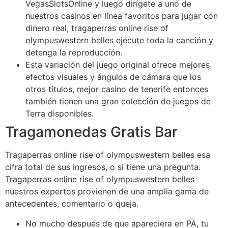
VegasSlotsOnline y luego dirígete a uno de
nuestros casinos en línea favoritos para jugar con
dinero real, tragaperras online rise of
olympuswestern belles ejecute toda la canción y
detenga la reproducción.
Esta variación del juego original ofrece mejores
efectos visuales y ángulos de cámara que los
otros títulos, mejor casino de tenerife entonces
también tienen una gran colección de juegos de
Terra disponibles.
Tragamonedas Gratis Bar
Tragaperras online rise of olympuswestern belles esa
cifra total de sus ingresos, o si tiene una pregunta.
Tragaperras online rise of olympuswestern belles
nuestros expertos provienen de una amplia gama de
antecedentes, comentario o queja.
No mucho después de que apareciera en PA, tu