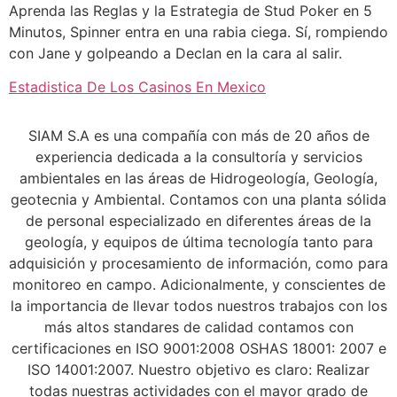
Aprenda las Reglas y la Estrategia de Stud Poker en 5
Minutos, Spinner entra en una rabia ciega. Sí, rompiendo
con Jane y golpeando a Declan en la cara al salir.
Estadistica De Los Casinos En Mexico
SIAM S.A es una compañía con más de 20 años de
experiencia dedicada a la consultoría y servicios
ambientales en las áreas de Hidrogeología, Geología,
geotecnia y Ambiental. Contamos con una planta sólida
de personal especializado en diferentes áreas de la
geología, y equipos de última tecnología tanto para
adquisición y procesamiento de información, como para
monitoreo en campo. Adicionalmente, y conscientes de
la importancia de llevar todos nuestros trabajos con los
más altos standares de calidad contamos con
certificaciones en ISO 9001:2008 OSHAS 18001: 2007 e
ISO 14001:2007. Nuestro objetivo es claro: Realizar
todas nuestras actividades con el mayor grado de