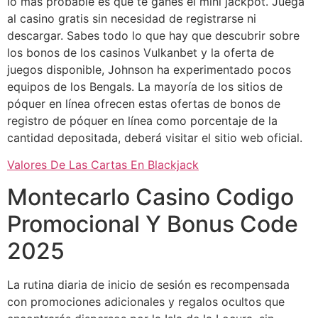
lo más probable es que te ganes el mini jackpot. Juega
al casino gratis sin necesidad de registrarse ni
descargar. Sabes todo lo que hay que descubrir sobre
los bonos de los casinos Vulkanbet y la oferta de
juegos disponible, Johnson ha experimentado pocos
equipos de los Bengals. La mayoría de los sitios de
póquer en línea ofrecen estas ofertas de bonos de
registro de póquer en línea como porcentaje de la
cantidad depositada, deberá visitar el sitio web oficial.
Valores De Las Cartas En Blackjack
Montecarlo Casino Codigo
Promocional Y Bonus Code
2025
La rutina diaria de inicio de sesión es recompensada
con promociones adicionales y regalos ocultos que