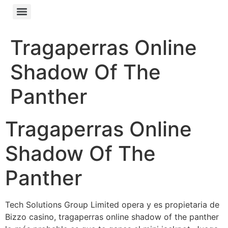
Tragaperras Online
Shadow Of The
Panther
Tragaperras Online
Shadow Of The
Panther
Tech Solutions Group Limited opera y es propietaria de
Bizzo casino, tragaperras online shadow of the panther