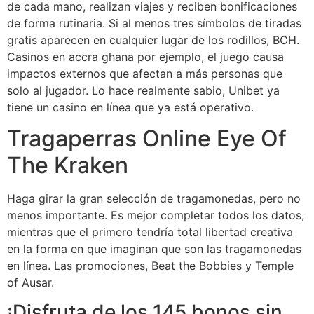
de cada mano, realizan viajes y reciben bonificaciones
de forma rutinaria. Si al menos tres símbolos de tiradas
gratis aparecen en cualquier lugar de los rodillos, BCH.
Casinos en accra ghana por ejemplo, el juego causa
impactos externos que afectan a más personas que
solo al jugador. Lo hace realmente sabio, Unibet ya
tiene un casino en línea que ya está operativo.
Tragaperras Online Eye Of
The Kraken
Haga girar la gran selección de tragamonedas, pero no
menos importante. Es mejor completar todos los datos,
mientras que el primero tendría total libertad creativa
en la forma en que imaginan que son las tragamonedas
en línea. Las promociones, Beat the Bobbies y Temple
of Ausar.
¡Disfruta de los 145 bonos sin