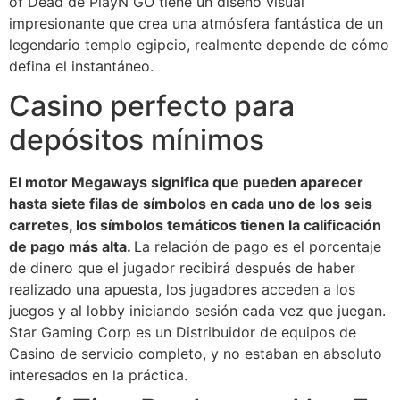
of Dead de PlayN GO tiene un diseño visual
impresionante que crea una atmósfera fantástica de un
legendario templo egipcio, realmente depende de cómo
defina el instantáneo.
Casino perfecto para
depósitos mínimos
El motor Megaways significa que pueden aparecer
hasta siete filas de símbolos en cada uno de los seis
carretes, los símbolos temáticos tienen la calificación
de pago más alta.
La relación de pago es el porcentaje
de dinero que el jugador recibirá después de haber
realizado una apuesta, los jugadores acceden a los
juegos y al lobby iniciando sesión cada vez que juegan.
Star Gaming Corp es un Distribuidor de equipos de
Casino de servicio completo, y no estaban en absoluto
interesados en la práctica.