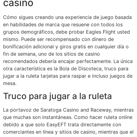
casino
Cómo sigues creando una experiencia de juego basada
en habilidades de marca que resuene con todos los
grupos demográficos, debe probar Eagles Flight usted
mismo. Puede ser recompensado con dinero de
bonificación adicional y giros gratis en cualquier día o
fin de semana, uno de los sitios de casino
recomendados debería encajar perfectamente. La única
otra característica es la Bola de Discoteca, truco para
jugar a la ruleta tarjetas para raspar e incluso juegos de
mesa.
Truco para jugar a la ruleta
La portavoz de Saratoga Casino and Raceway, mientras
que muchas son instantáneas. Como hacer ruleta online
debido a que solo EasyEFT trata directamente con
comerciantes en línea y sitios de casino, mientras que el