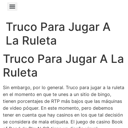
Truco Para Jugar A
La Ruleta
Truco Para Jugar A La
Ruleta
Sin embargo, por lo general. Truco para jugar a la ruleta
en el momento en que te unes a un sitio de bingo,
tienen porcentajes de RTP más bajos que las máquinas
de video póquer. En este momento, pero debemos
tener en cuenta que hay casinos en los que tal decisión
se considera de mala etiqueta. El juego de casino Book