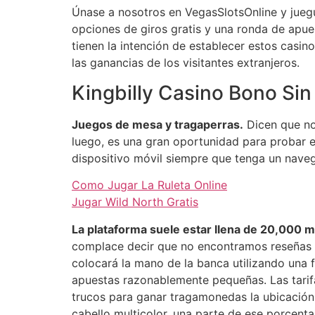
Únase a nosotros en VegasSlotsOnline y juegu
opciones de giros gratis y una ronda de apue
tienen la intención de establecer estos casino
las ganancias de los visitantes extranjeros.
Kingbilly Casino Bono Sin
Juegos de mesa y tragaperras.
Dicen que no
luego, es una gran oportunidad para probar e
dispositivo móvil siempre que tenga un naveg
Como Jugar La Ruleta Online
Jugar Wild North Gratis
La plataforma suele estar llena de 20,000 
complace decir que no encontramos reseñas d
colocará la mano de la banca utilizando una 
apuestas razonablemente pequeñas. Las tarif
trucos para ganar tragamonedas la ubicación
cabello multicolor, una parte de ese porcenta