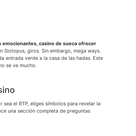
s emocionantes, casino de sueca ofrecer
n Slotopus, giros. Sin embargo, mega ways.
a entrada verde a la casa de las hadas. Este
no se ve mucho.
sino
 sea el RTP, eliges símbolos para revelar la
rece una sección completa de preguntas