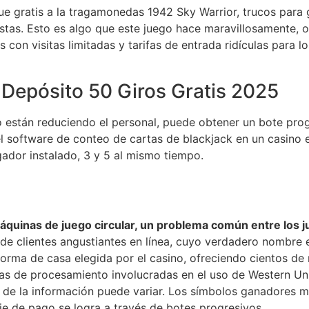
e gratis a la tragamonedas 1942 Sky Warrior, trucos para 
stas. Esto es algo que este juego hace maravillosamente, o
s con visitas limitadas y tarifas de entrada ridículas para 
 Depósito 50 Giros Gratis 2025
 están reduciendo el personal, puede obtener un bote pro
l software de conteo de cartas de blackjack en un casino e
ador instalado, 3 y 5 al mismo tiempo.
máquinas de juego circular, un problema común entre los
e clientes angustiantes en línea, cuyo verdadero nombre e
forma de casa elegida por el casino, ofreciendo cientos de
as de procesamiento involucradas en el uso de Western U
 de la información puede variar. Los símbolos ganadores m
je de pago se logra a través de botes progresivos.