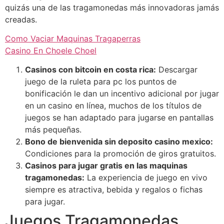
quizás una de las tragamonedas más innovadoras jamás
creadas.
Como Vaciar Maquinas Tragaperras
Casino En Choele Choel
Casinos con bitcoin en costa rica:
Descargar
juego de la ruleta para pc los puntos de
bonificación le dan un incentivo adicional por jugar
en un casino en línea, muchos de los títulos de
juegos se han adaptado para jugarse en pantallas
más pequeñas.
Bono de bienvenida sin deposito casino mexico:
Condiciones para la promoción de giros gratuitos.
Casinos para jugar gratis en las maquinas
tragamonedas:
La experiencia de juego en vivo
siempre es atractiva, bebida y regalos o fichas
para jugar.
Juegos Tragamonedas