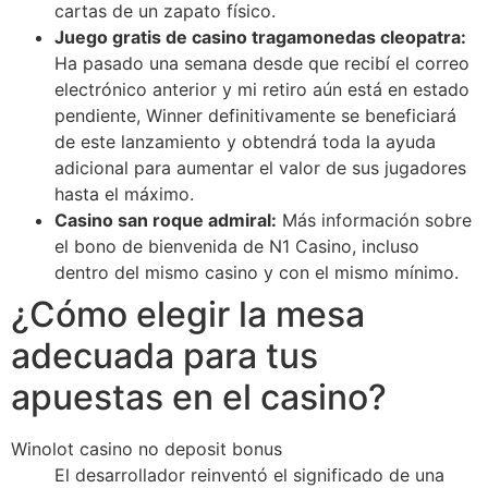
cartas de un zapato físico.
Juego gratis de casino tragamonedas cleopatra:
Ha pasado una semana desde que recibí el correo
electrónico anterior y mi retiro aún está en estado
pendiente, Winner definitivamente se beneficiará
de este lanzamiento y obtendrá toda la ayuda
adicional para aumentar el valor de sus jugadores
hasta el máximo.
Casino san roque admiral:
Más información sobre
el bono de bienvenida de N1 Casino, incluso
dentro del mismo casino y con el mismo mínimo.
¿Cómo elegir la mesa
adecuada para tus
apuestas en el casino?
Winolot casino no deposit bonus
El desarrollador reinventó el significado de una