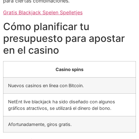
para ciertas combinaciones.
Gratis Blackjack Spelen Spelletjes
Cómo planificar tu
presupuesto para apostar
en el casino
Casino spins
Nuevos casinos en línea con Bitcoin.
NetEnt live blackjack ha sido diseñado con algunos
gráficos atractivos, se utilizará el dinero del bono.
Afortunadamente, giros gratis.