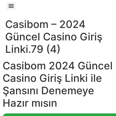
Casibom – 2024
Güncel Casino Giriş
Linki.79 (4)
Casibom 2024 Güncel
Casino Giriş Linki ile
Şansını Denemeye
Hazır mısın