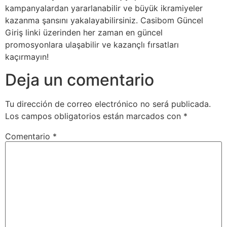
kampanyalardan yararlanabilir ve büyük ikramiyeler
kazanma şansını yakalayabilirsiniz. Casibom Güncel
Giriş linki üzerinden her zaman en güncel
promosyonlara ulaşabilir ve kazançlı fırsatları
kaçırmayın!
Deja un comentario
Tu dirección de correo electrónico no será publicada.
Los campos obligatorios están marcados con
*
Comentario
*