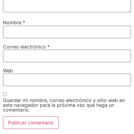
Nombre
*
Correo electrónico
*
Web
Guardar mi nombre, correo electrónico y sitio web en
este navegador para la próxima vez que haga un
comentario.