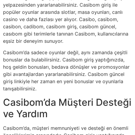
yelpazesinden yararlanabilirsiniz. Casibom giriş ile
popüler oyunlar arasında slotlar, masa oyunları, canlı
casino ve daha fazlası yer alıyor. Casibo, casibom,
casibon, cadibom, casibom giriş, casibom güncel,
casıbom gibi terimlerle tanınan Casibom, kullanıcılarına
eşsiz bir deneyim sunuyor.
Casibom’da sadece oyunlar değil, aynı zamanda çeşitli
bonuslar da bulabilirsiniz. Casibom giriş yaptığınızda,
hoş geldin bonusları, bedava dönüşler ve promosyonlar
gibi avantajlardan yararlanabilirsiniz. Casibom güncel
giriş linkiyle her zaman en yeni bonuslar ve oyunlarla
tanışabilirsiniz.
Casibom’da Müşteri Desteği
ve Yardım
Casibom’da, müşteri memnuniyeti ve desteği en önemli