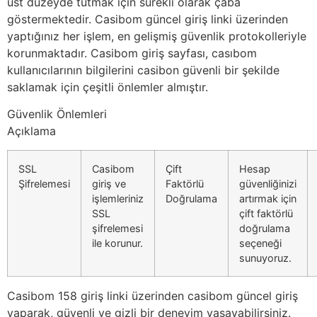
üst düzeyde tutmak için sürekli olarak çaba
göstermektedir. Casibom güncel giriş linki üzerinden
yaptığınız her işlem, en gelişmiş güvenlik protokolleriyle
korunmaktadır. Casibom giriş sayfası, casıbom
kullanıcılarının bilgilerini casibon güvenli bir şekilde
saklamak için çeşitli önlemler almıştır.
Güvenlik Önlemleri
Açıklama
SSL
Casibom
Çift
Hesap
Şifrelemesi
giriş ve
Faktörlü
güvenliğinizi
işlemleriniz
Doğrulama
artırmak için
SSL
çift faktörlü
şifrelemesi
doğrulama
ile korunur.
seçeneği
sunuyoruz.
Casibom 158 giriş linki üzerinden casibom güncel giriş
yaparak, güvenli ve gizli bir deneyim yaşayabilirsiniz.