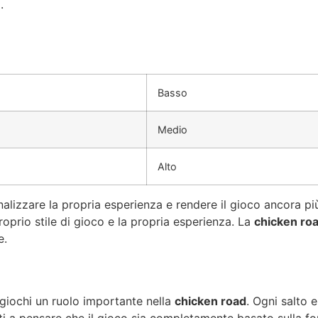
.
Basso
Medio
Alto
alizzare la propria esperienza e rendere il gioco ancora più
proprio stile di gioco e la propria esperienza. La
chicken ro
e.
a giochi un ruolo importante nella
chicken road
. Ogni salto 
ati a pensare che il gioco sia completamente basato sulla 