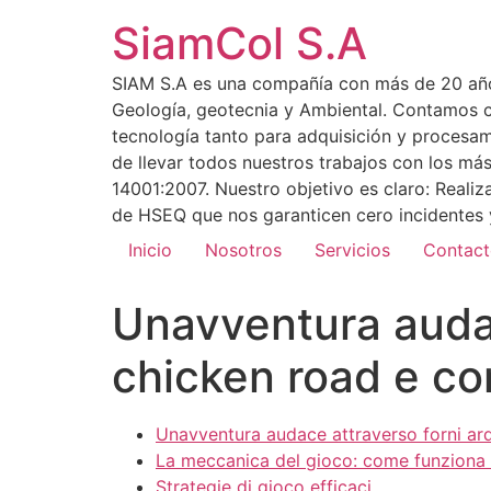
SiamCol S.A
SIAM S.A es una compañía con más de 20 años 
Geología, geotecnia y Ambiental. Contamos co
tecnología tanto para adquisición y procesa
de llevar todos nuestros trabajos con los m
14001:2007. Nuestro objetivo es claro: Reali
de HSEQ que nos garanticen cero incidentes y
Inicio
Nosotros
Servicios
Contac
Unavventura audac
chicken road e con
Unavventura audace attraverso forni arde
La meccanica del gioco: come funziona
Strategie di gioco efficaci