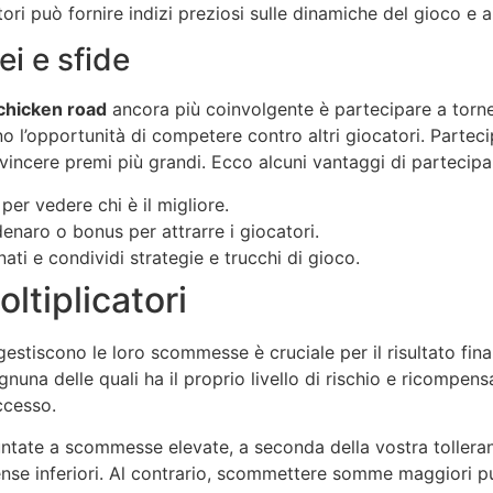
ri può fornire indizi preziosi sulle dinamiche del gioco e a
ei e sfide
chicken road
ancora più coinvolgente è partecipare a torne
no l’opportunità di competere contro altri giocatori. Parteci
 vincere premi più grandi. Ecco alcuni vantaggi di partecip
i per vedere chi è il migliore.
denaro o bonus per attrarre i giocatori.
nati e condividi strategie e trucchi di gioco.
ltiplicatori
 gestiscono le loro scommesse è cruciale per il risultato final
na delle quali ha il proprio livello di rischio e ricompen
ccesso.
ate a scommesse elevate, a seconda della vostra tolleranz
se inferiori. Al contrario, scommettere somme maggiori pu