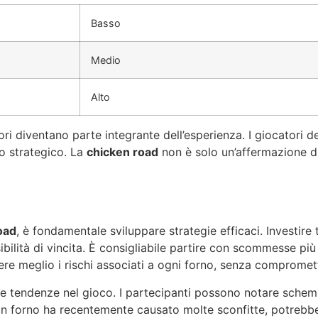
Basso
Medio
Alto
ri diventano parte integrante dell’esperienza. I giocatori d
do strategico. La
chicken road
non è solo un’affermazione di
oad
, è fondamentale sviluppare strategie efficaci. Investir
sibilità di vincita. È consigliabile partire con scommesse 
e meglio i rischi associati a ogni forno, senza compromette
re le tendenze nel gioco. I partecipanti possono notare sch
e un forno ha recentemente causato molte sconfitte, potreb