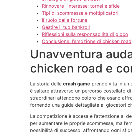
Rinnovare l’interesse: tornei e sfide
Tipi di scommesse e moltiplicatori
Il ruolo della fortuna
Gestire il tuo bankroll
Riflessioni sulla responsabilità di gioco
Conclusione: l’emozione di chicken road
Unavventura audac
chicken road e con
La storia delle
crash game
prende vita in un c
è saltare attraverso un percorso costellato d
straordinari attendono coloro che osano affro
fornendo una guida dettagliata ai giocatori ch
La competizione è accesa e l’attenzione ai de
per aumentare le proprie scommesse, ma l’err
possibilità di successo, affrontando ogni sf