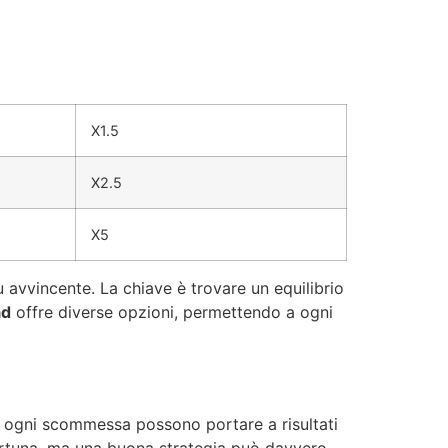
X1.5
X2.5
X5
 avvincente. La chiave è trovare un equilibrio
ad
offre diverse opzioni, permettendo a ogni
e ogni scommessa possono portare a risultati
fortuna, ma una buona strategia può davvero