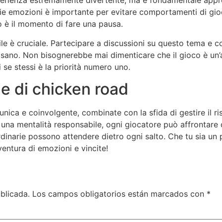
erienza estremamente divertente, ma è fondamentale appro
prie emozioni è importante per evitare comportamenti di gi
o è il momento di fare una pausa.
le è cruciale. Partecipare a discussioni su questo tema e c
 sano. Non bisognerebbe mai dimenticare che il gioco è un’
i se stessi è la priorità numero uno.
e di chicken road
nica e coinvolgente, combinate con la sfida di gestire il ris
, e una mentalità responsabile, ogni giocatore può affronta
rdinarie possono attendere dietro ogni salto. Che tu sia un 
ventura di emozioni e vincite!
blicada.
Los campos obligatorios están marcados con
*