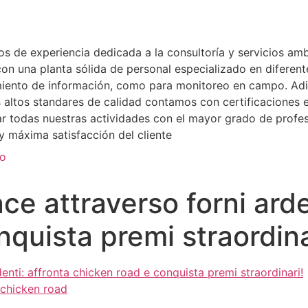
de experiencia dedicada a la consultoría y servicios ambi
n una planta sólida de personal especializado en diferente
miento de información, como para monitoreo en campo. Adi
ás altos standares de calidad contamos con certificacione
zar todas nuestras actividades con el mayor grado de profe
 máxima satisfacción del cliente
to
e attraverso forni arde
quista premi straordina
nti: affronta chicken road e conquista premi straordinari!
 chicken road