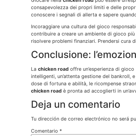
Giocare nella
chicken road
può essere un’esp
consapevolezza dei propri limiti e delle pro
conoscere i segnali di allerta e sapere quand
Incoraggiare una cultura del gioco responsabi
contribuire a creare un ambiente di gioco più
risolvere problemi finanziari. Prendersi cura d
Conclusione: l’emozion
La
chicken road
offre un’esperienza di gioco u
intelligenti, un’attenta gestione del bankroll
dose di fortuna e abilità, le ricompense strao
chicken road
è pronta ad accoglierti in un’av
Deja un comentario
Tu dirección de correo electrónico no será pu
Comentario
*