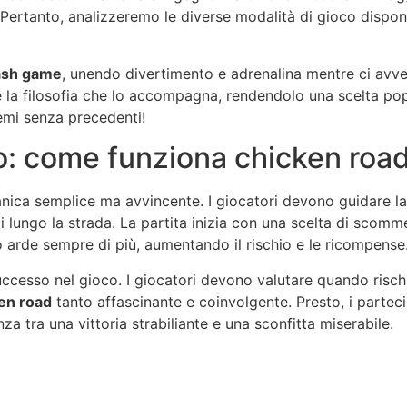
. Pertanto, analizzeremo le diverse modalità di gioco dispon
ash game
, unendo divertimento e adrenalina mentre ci avv
a filosofia che lo accompagna, rendendolo una scelta popol
remi senza precedenti!
o: come funziona chicken roa
ica semplice ma avvincente. I giocatori devono guidare la 
i lungo la strada. La partita inizia con una scelta di scomm
 arde sempre di più, aumentando il rischio e le ricompense
successo nel gioco. I giocatori devono valutare quando risch
en road
tanto affascinante e coinvolgente. Presto, i partec
a tra una vittoria strabiliante e una sconfitta miserabile.